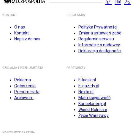
KONTAKT
REGULAMIN
O nas
Polityka Prywatności
Kontakt
Zmiana ustawień zgód
Napisz do nas
Regulamin serwisu
Informacje o nadawcy
Deklaracja dostępności
REKLAMA I PRENUMERATA
PARTNERZY
Reklama
E-kiosk.pl
Ogłoszenia
E-gazety.pl
Prenumerata
Nexto.pl
Archiwum
Mała księgowość
Kancelarierp.pl
Wieści Rolnicze
Życie Warszawy
NASZE WYDARZENIA