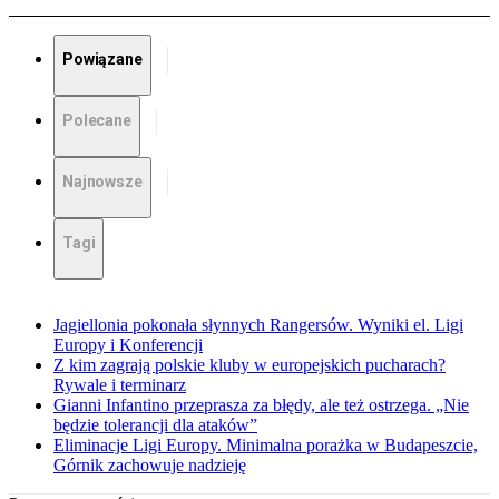
Powiązane
Polecane
Najnowsze
Tagi
Jagiellonia pokonała słynnych Rangersów. Wyniki el. Ligi
Europy i Konferencji
Z kim zagrają polskie kluby w europejskich pucharach?
Rywale i terminarz
Gianni Infantino przeprasza za błędy, ale też ostrzega. „Nie
będzie tolerancji dla ataków”
Eliminacje Ligi Europy. Minimalna porażka w Budapeszcie,
Górnik zachowuje nadzieję