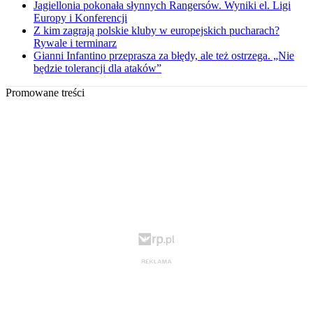
Jagiellonia pokonała słynnych Rangersów. Wyniki el. Ligi
Europy i Konferencji
Z kim zagrają polskie kluby w europejskich pucharach?
Rywale i terminarz
Gianni Infantino przeprasza za błędy, ale też ostrzega. „Nie
będzie tolerancji dla ataków”
Promowane treści