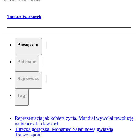
Foto: PAP, Wojciech Pacewicz
Tomasz Wacławek
Powiązane
Polecane
Najnowsze
Tagi
Reprezentacja jak kobieta życia. Mundial wywołał rewolucję
na trenerskich ławkach
Turecka gorączka. Mohamed Salah nową gwiazdą
Trabzonsporu