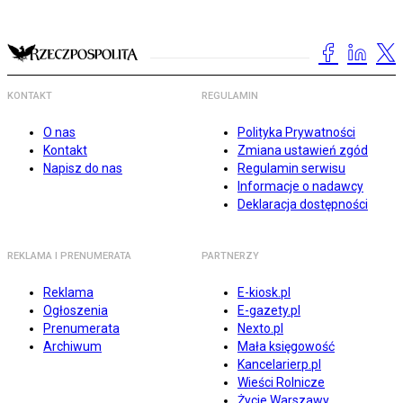
KONTAKT
REGULAMIN
O nas
Polityka Prywatności
Kontakt
Zmiana ustawień zgód
Napisz do nas
Regulamin serwisu
Informacje o nadawcy
Deklaracja dostępności
REKLAMA I PRENUMERATA
PARTNERZY
Reklama
E-kiosk.pl
Ogłoszenia
E-gazety.pl
Prenumerata
Nexto.pl
Archiwum
Mała księgowość
Kancelarierp.pl
Wieści Rolnicze
Życie Warszawy