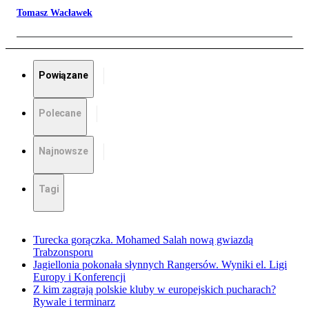
Tomasz Wacławek
Powiązane
Polecane
Najnowsze
Tagi
Turecka gorączka. Mohamed Salah nową gwiazdą
Trabzonsporu
Jagiellonia pokonała słynnych Rangersów. Wyniki el. Ligi
Europy i Konferencji
Z kim zagrają polskie kluby w europejskich pucharach?
Rywale i terminarz