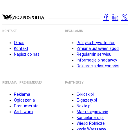
KONTAKT
REGULAMIN
O nas
Polityka Prywatności
Kontakt
Zmiana ustawień zgód
Napisz do nas
Regulamin serwisu
Informacje o nadawcy
Deklaracja dostępności
REKLAMA I PRENUMERATA
PARTNERZY
Reklama
E-kiosk.pl
Ogłoszenia
E-gazety.pl
Prenumerata
Nexto.pl
Archiwum
Mała księgowość
Kancelarierp.pl
Wieści Rolnicze
Życie Warszawy