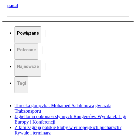
p.mal
Powiązane
Polecane
Najnowsze
Tagi
Turecka gorączka. Mohamed Salah nową gwiazdą
Trabzonsporu
Jagiellonia pokonała słynnych Rangersów. Wyniki el. Ligi
Europy i Konferencji
Z kim zagrają polskie kluby w europejskich pucharach?
Rywale i terminarz