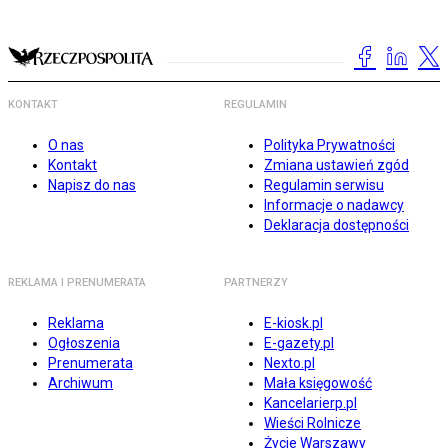
KONTAKT
REGULAMIN
O nas
Polityka Prywatności
Kontakt
Zmiana ustawień zgód
Napisz do nas
Regulamin serwisu
Informacje o nadawcy
Deklaracja dostępności
REKLAMA I PRENUMERATA
PARTNERZY
Reklama
E-kiosk.pl
Ogłoszenia
E-gazety.pl
Prenumerata
Nexto.pl
Archiwum
Mała księgowość
Kancelarierp.pl
Wieści Rolnicze
Życie Warszawy