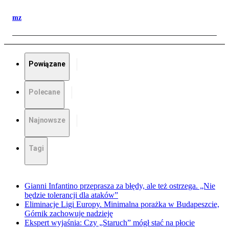
mz
Powiązane
Polecane
Najnowsze
Tagi
Gianni Infantino przeprasza za błędy, ale też ostrzega. „Nie
będzie tolerancji dla ataków”
Eliminacje Ligi Europy. Minimalna porażka w Budapeszcie,
Górnik zachowuje nadzieję
Ekspert wyjaśnia: Czy „Staruch” mógł stać na płocie