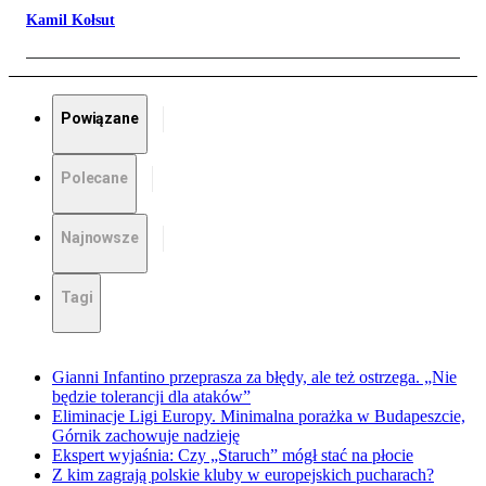
Kamil Kołsut
Powiązane
Polecane
Najnowsze
Tagi
Gianni Infantino przeprasza za błędy, ale też ostrzega. „Nie
będzie tolerancji dla ataków”
Eliminacje Ligi Europy. Minimalna porażka w Budapeszcie,
Górnik zachowuje nadzieję
Ekspert wyjaśnia: Czy „Staruch” mógł stać na płocie
Z kim zagrają polskie kluby w europejskich pucharach?