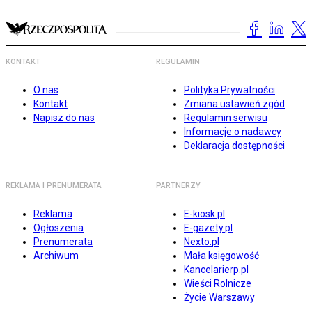
KONTAKT
REGULAMIN
O nas
Polityka Prywatności
Kontakt
Zmiana ustawień zgód
Napisz do nas
Regulamin serwisu
Informacje o nadawcy
Deklaracja dostępności
REKLAMA I PRENUMERATA
PARTNERZY
Reklama
E-kiosk.pl
Ogłoszenia
E-gazety.pl
Prenumerata
Nexto.pl
Archiwum
Mała księgowość
Kancelarierp.pl
Wieści Rolnicze
Życie Warszawy