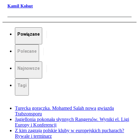
Kamil Kołsut
Powiązane
Polecane
Najnowsze
Tagi
Turecka gorączka. Mohamed Salah nową gwiazdą
Trabzonsporu
Jagiellonia pokonała słynnych Rangersów. Wyniki el. Ligi
Europy i Konferencji
Z kim zagrają polskie kluby w europejskich pucharach?
Rywale i terminarz