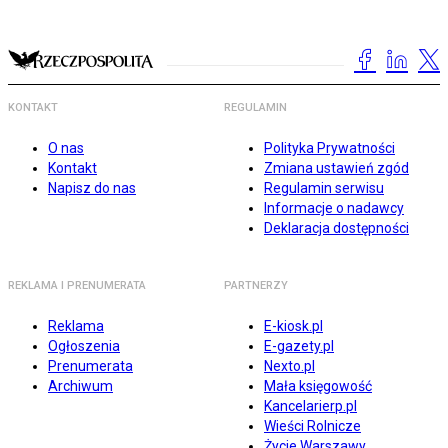
KONTAKT
REGULAMIN
O nas
Polityka Prywatności
Kontakt
Zmiana ustawień zgód
Napisz do nas
Regulamin serwisu
Informacje o nadawcy
Deklaracja dostępności
REKLAMA I PRENUMERATA
PARTNERZY
Reklama
E-kiosk.pl
Ogłoszenia
E-gazety.pl
Prenumerata
Nexto.pl
Archiwum
Mała księgowość
Kancelarierp.pl
Wieści Rolnicze
Życie Warszawy