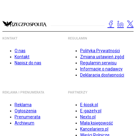
KONTAKT
REGULAMIN
O nas
Polityka Prywatności
Kontakt
Zmiana ustawień zgód
Napisz do nas
Regulamin serwisu
Informacje o nadawcy
Deklaracja dostępności
REKLAMA I PRENUMERATA
PARTNERZY
Reklama
E-kiosk.pl
Ogłoszenia
E-gazety.pl
Prenumerata
Nexto.pl
Archiwum
Mała księgowość
Kancelarierp.pl
Wieści Rolnicze