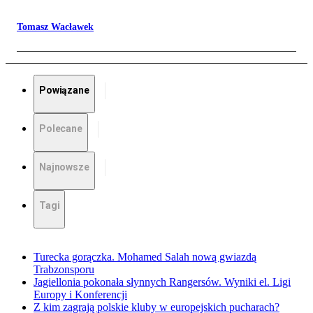
Tomasz Wacławek
Powiązane
Polecane
Najnowsze
Tagi
Turecka gorączka. Mohamed Salah nową gwiazdą
Trabzonsporu
Jagiellonia pokonała słynnych Rangersów. Wyniki el. Ligi
Europy i Konferencji
Z kim zagrają polskie kluby w europejskich pucharach?