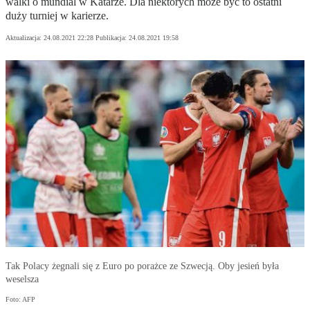
walki o mundial w Katarze. Dla niektórych może być to ostatni
duży turniej w karierze.
Aktualizacja:
24.08.2021 22:28
Publikacja:
24.08.2021 19:58
Tak Polacy żegnali się z Euro po porażce ze Szwecją. Oby jesień była
weselsza
Foto: AFP