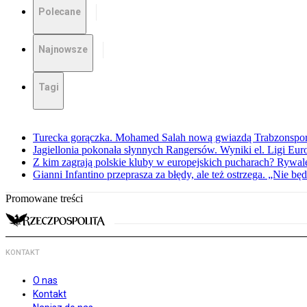
Polecane
Najnowsze
Tagi
Turecka gorączka. Mohamed Salah nową gwiazdą Trabzonspo
Jagiellonia pokonała słynnych Rangersów. Wyniki el. Ligi Eur
Z kim zagrają polskie kluby w europejskich pucharach? Rywale
Gianni Infantino przeprasza za błędy, ale też ostrzega. „Nie będ
Promowane treści
KONTAKT
O nas
Kontakt