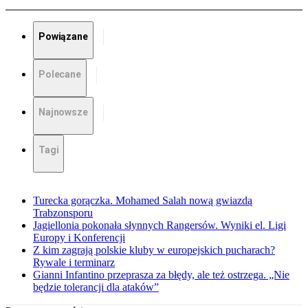
Powiązane
Polecane
Najnowsze
Tagi
Turecka gorączka. Mohamed Salah nową gwiazdą
Trabzonsporu
Jagiellonia pokonała słynnych Rangersów. Wyniki el. Ligi
Europy i Konferencji
Z kim zagrają polskie kluby w europejskich pucharach?
Rywale i terminarz
Gianni Infantino przeprasza za błędy, ale też ostrzega. „Nie
będzie tolerancji dla ataków”