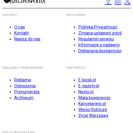
KONTAKT
REGULAMIN
O nas
Polityka Prywatności
Kontakt
Zmiana ustawień zgód
Napisz do nas
Regulamin serwisu
Informacje o nadawcy
Deklaracja dostępności
REKLAMA I PRENUMERATA
PARTNERZY
Reklama
E-kiosk.pl
Ogłoszenia
E-gazety.pl
Prenumerata
Nexto.pl
Archiwum
Mała księgowość
Kancelarierp.pl
Wieści Rolnicze
Życie Warszawy
NASZE WYDARZENIA