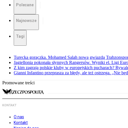
Polecane
Najnowsze
Tagi
Turecka gorączka. Mohamed Salah nową gwiazdą Trabzonspo
Jagiellonia pokonała słynnych Rangersów. Wyniki el. Ligi Eur
Z kim zagrają polskie kluby w europejskich pucharach? Rywale
Gianni Infantino przeprasza za błędy, ale też ostrzega. „Nie będ
Promowane treści
KONTAKT
O nas
Kontakt