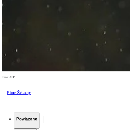
Foto: AFP
Piotr Żelazny
Powiązane