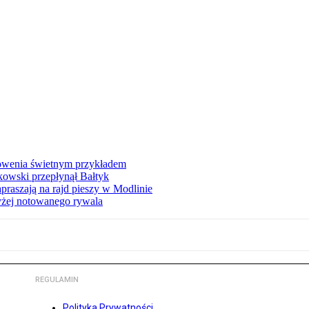
łowenia świetnym przykładem
owski przepłynął Bałtyk
apraszają na rajd pieszy w Modlinie
yżej notowanego rywala
REGULAMIN
Polityka Prywatności