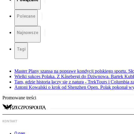
Polecane
Najnowsze
Tagi
Master Plany szansą na poprawę kondycji polskiego sportu. S
Wielki sukces Polaka. Z Kåsebergi do Dziwnowa. Bartek Kubk
Tam, gdzie historia łączy się z naturą - TrekTours i Columbia z
Antoni Kowalski o krok od Shenzhen Open. Polak pokonał w
Promowane treści
KONTAKT
O nas