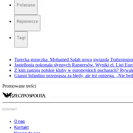
Polecane
Najnowsze
Tagi
Turecka gorączka. Mohamed Salah nową gwiazdą Trabzonspo
Jagiellonia pokonała słynnych Rangersów. Wyniki el. Ligi Eur
Z kim zagrają polskie kluby w europejskich pucharach? Rywale
Gianni Infantino przeprasza za błędy, ale też ostrzega. „Nie będ
Promowane treści
KONTAKT
O nas
Kontakt