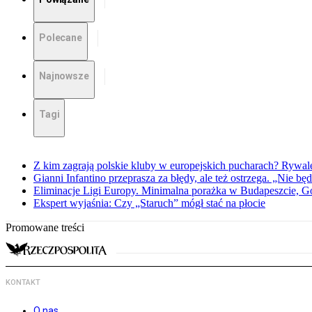
Polecane
Najnowsze
Tagi
Z kim zagrają polskie kluby w europejskich pucharach? Rywale
Gianni Infantino przeprasza za błędy, ale też ostrzega. „Nie będ
Eliminacje Ligi Europy. Minimalna porażka w Budapeszcie, G
Ekspert wyjaśnia: Czy „Staruch” mógł stać na płocie
Promowane treści
KONTAKT
O nas