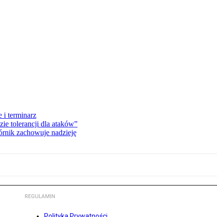
 i terminarz
zie tolerancji dla ataków”
órnik zachowuje nadzieję
REGULAMIN
Polityka Prywatności