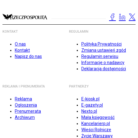
KONTAKT
REGULAMIN
O nas
Polityka Prywatności
Kontakt
Zmiana ustawień zgód
Napisz do nas
Regulamin serwisu
Informacje o nadawcy
Deklaracja dostępności
REKLAMA I PRENUMERATA
PARTNERZY
Reklama
E-kiosk.pl
Ogłoszenia
E-gazety.pl
Prenumerata
Nexto.pl
Archiwum
Mała księgowość
Kancelarierp.pl
Wieści Rolnicze
Życie Warszawy