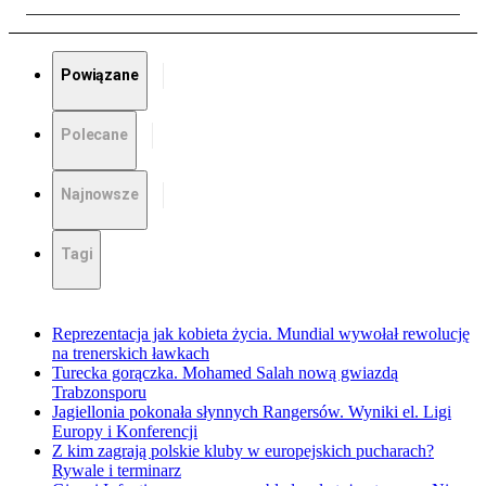
Powiązane
Polecane
Najnowsze
Tagi
Reprezentacja jak kobieta życia. Mundial wywołał rewolucję
na trenerskich ławkach
Turecka gorączka. Mohamed Salah nową gwiazdą
Trabzonsporu
Jagiellonia pokonała słynnych Rangersów. Wyniki el. Ligi
Europy i Konferencji
Z kim zagrają polskie kluby w europejskich pucharach?
Rywale i terminarz