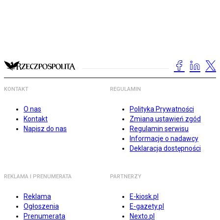
KONTAKT
REGULAMIN
O nas
Polityka Prywatności
Kontakt
Zmiana ustawień zgód
Napisz do nas
Regulamin serwisu
Informacje o nadawcy
Deklaracja dostępności
REKLAMA I PRENUMERATA
PARTNERZY
Reklama
E-kiosk.pl
Ogłoszenia
E-gazety.pl
Prenumerata
Nexto.pl