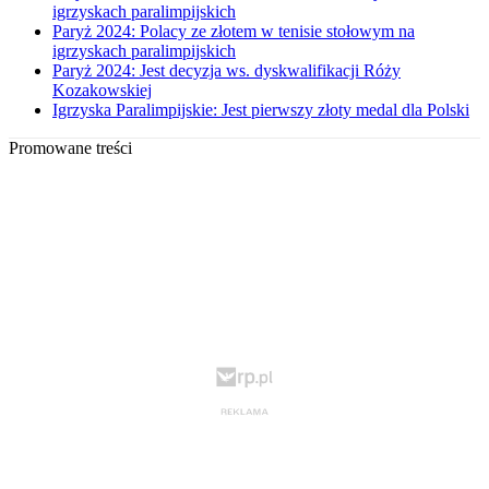
igrzyskach paralimpijskich
Paryż 2024: Polacy ze złotem w tenisie stołowym na
igrzyskach paralimpijskich
Paryż 2024: Jest decyzja ws. dyskwalifikacji Róży
Kozakowskiej
Igrzyska Paralimpijskie: Jest pierwszy złoty medal dla Polski
Promowane treści