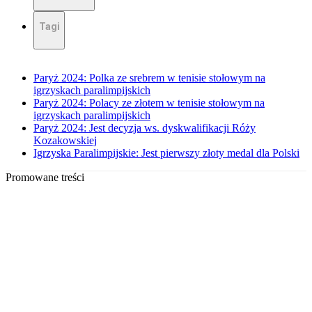
Tagi
Paryż 2024: Polka ze srebrem w tenisie stołowym na
igrzyskach paralimpijskich
Paryż 2024: Polacy ze złotem w tenisie stołowym na
igrzyskach paralimpijskich
Paryż 2024: Jest decyzja ws. dyskwalifikacji Róży
Kozakowskiej
Igrzyska Paralimpijskie: Jest pierwszy złoty medal dla Polski
Promowane treści