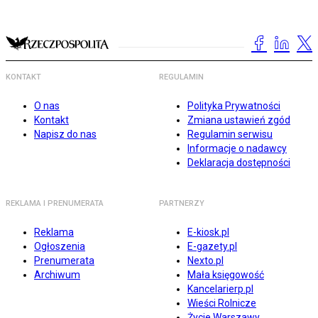
KONTAKT
REGULAMIN
O nas
Polityka Prywatności
Kontakt
Zmiana ustawień zgód
Napisz do nas
Regulamin serwisu
Informacje o nadawcy
Deklaracja dostępności
REKLAMA I PRENUMERATA
PARTNERZY
Reklama
E-kiosk.pl
Ogłoszenia
E-gazety.pl
Prenumerata
Nexto.pl
Archiwum
Mała księgowość
Kancelarierp.pl
Wieści Rolnicze
Życie Warszawy