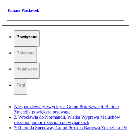
Tomasz Wacławek
Powiązane
Polecane
Najnowsze
Tagi
Niespodziewany zwycięzca Grand Prix Szwecji. Bartosz
Zmarzlik powiększa przewagę
Z Wrocławia do Normandii. Wielka Wyprawa Maluchów
rusza na pomoc dzieciom po wypadkach
300. runda Speedway Grand Prix dla Bartosza Zmarzlika. Po