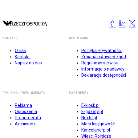
KONTAKT
REGULAMIN
O nas
Polityka Prywatności
Kontakt
Zmiana ustawień zgód
Napisz do nas
Regulamin serwisu
Informacje o nadawcy
Deklaracja dostępności
REKLAMA I PRENUMERATA
PARTNERZY
Reklama
E-kiosk.pl
Ogłoszenia
E-gazety.pl
Prenumerata
Nexto.pl
Archiwum
Mała księgowość
Kancelarierp.pl
Wieści Rolnicze