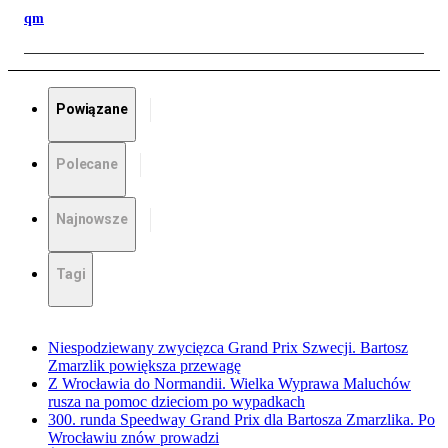
qm
Powiązane
Polecane
Najnowsze
Tagi
Niespodziewany zwycięzca Grand Prix Szwecji. Bartosz
Zmarzlik powiększa przewagę
Z Wrocławia do Normandii. Wielka Wyprawa Maluchów
rusza na pomoc dzieciom po wypadkach
300. runda Speedway Grand Prix dla Bartosza Zmarzlika. Po
Wrocławiu znów prowadzi