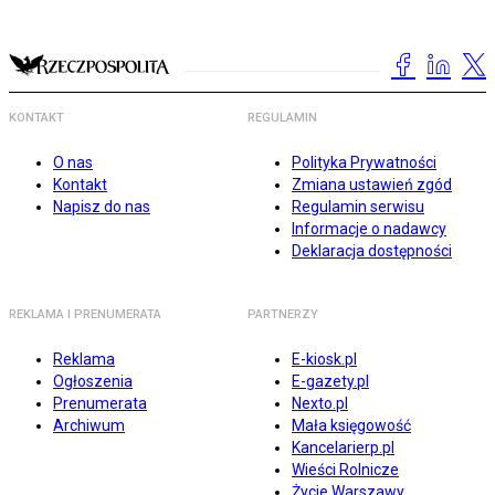
KONTAKT
REGULAMIN
O nas
Polityka Prywatności
Kontakt
Zmiana ustawień zgód
Napisz do nas
Regulamin serwisu
Informacje o nadawcy
Deklaracja dostępności
REKLAMA I PRENUMERATA
PARTNERZY
Reklama
E-kiosk.pl
Ogłoszenia
E-gazety.pl
Prenumerata
Nexto.pl
Archiwum
Mała księgowość
Kancelarierp.pl
Wieści Rolnicze
Życie Warszawy