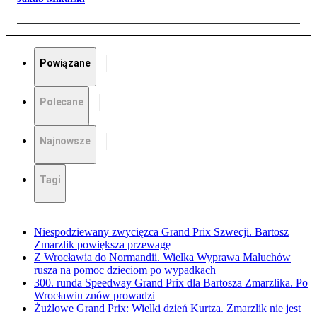
Powiązane
Polecane
Najnowsze
Tagi
Niespodziewany zwycięzca Grand Prix Szwecji. Bartosz
Zmarzlik powiększa przewagę
Z Wrocławia do Normandii. Wielka Wyprawa Maluchów
rusza na pomoc dzieciom po wypadkach
300. runda Speedway Grand Prix dla Bartosza Zmarzlika. Po
Wrocławiu znów prowadzi
Żużlowe Grand Prix: Wielki dzień Kurtza. Zmarzlik nie jest