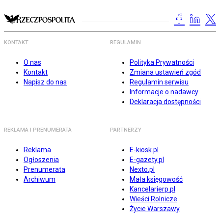
KONTAKT
REGULAMIN
O nas
Polityka Prywatności
Kontakt
Zmiana ustawień zgód
Napisz do nas
Regulamin serwisu
Informacje o nadawcy
Deklaracja dostępności
REKLAMA I PRENUMERATA
PARTNERZY
Reklama
E-kiosk.pl
Ogłoszenia
E-gazety.pl
Prenumerata
Nexto.pl
Archiwum
Mała księgowość
Kancelarierp.pl
Wieści Rolnicze
Życie Warszawy