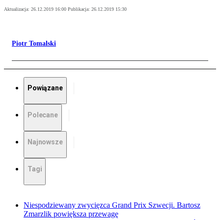
Aktualizacja:
26.12.2019 16:00
Publikacja:
26.12.2019 15:30
Piotr Tomalski
Powiązane
Polecane
Najnowsze
Tagi
Niespodziewany zwycięzca Grand Prix Szwecji. Bartosz
Zmarzlik powiększa przewagę