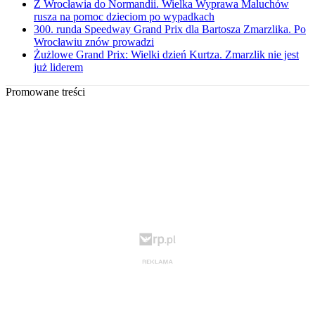
Z Wrocławia do Normandii. Wielka Wyprawa Maluchów
rusza na pomoc dzieciom po wypadkach
300. runda Speedway Grand Prix dla Bartosza Zmarzlika. Po
Wrocławiu znów prowadzi
Żużlowe Grand Prix: Wielki dzień Kurtza. Zmarzlik nie jest
już liderem
Promowane treści