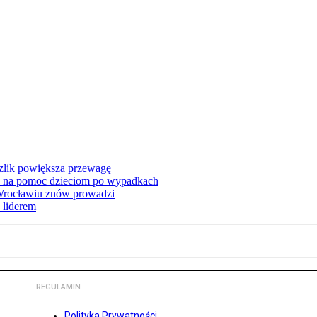
zlik powiększa przewagę
 na pomoc dzieciom po wypadkach
 Wrocławiu znów prowadzi
 liderem
REGULAMIN
Polityka Prywatności