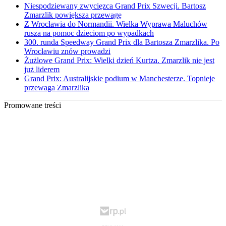
Niespodziewany zwycięzca Grand Prix Szwecji. Bartosz
Zmarzlik powiększa przewagę
Z Wrocławia do Normandii. Wielka Wyprawa Maluchów
rusza na pomoc dzieciom po wypadkach
300. runda Speedway Grand Prix dla Bartosza Zmarzlika. Po
Wrocławiu znów prowadzi
Żużlowe Grand Prix: Wielki dzień Kurtza. Zmarzlik nie jest
już liderem
Grand Prix: Australijskie podium w Manchesterze. Topnieje
przewaga Zmarzlika
Promowane treści