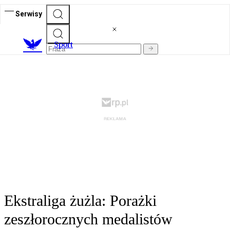
Serwisy
S
port
Ekstraliga żużla: Porażki
zeszłorocznych medalistów