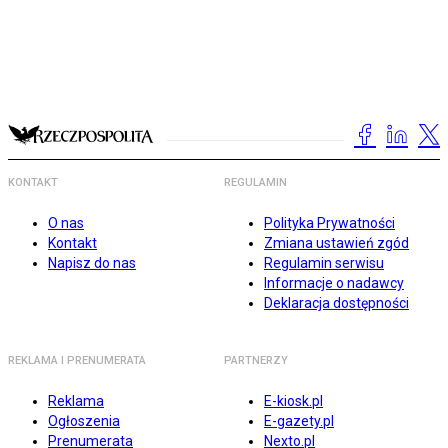
KONTAKT
REGULAMIN
O nas
Polityka Prywatności
Kontakt
Zmiana ustawień zgód
Napisz do nas
Regulamin serwisu
Informacje o nadawcy
Deklaracja dostępności
REKLAMA I PRENUMERATA
PARTNERZY
Reklama
E-kiosk.pl
Ogłoszenia
E-gazety.pl
Prenumerata
Nexto.pl