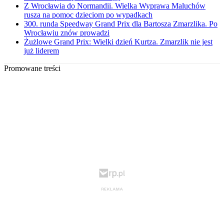
Z Wrocławia do Normandii. Wielka Wyprawa Maluchów
rusza na pomoc dzieciom po wypadkach
300. runda Speedway Grand Prix dla Bartosza Zmarzlika. Po
Wrocławiu znów prowadzi
Żużlowe Grand Prix: Wielki dzień Kurtza. Zmarzlik nie jest
już liderem
Promowane treści