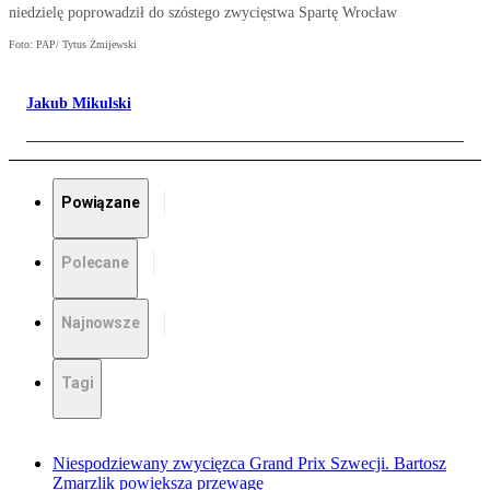
niedzielę poprowadził do szóstego zwycięstwa Spartę Wrocław
Foto: PAP/ Tytus Żmijewski
Jakub Mikulski
Powiązane
Polecane
Najnowsze
Tagi
Niespodziewany zwycięzca Grand Prix Szwecji. Bartosz
Zmarzlik powiększa przewagę