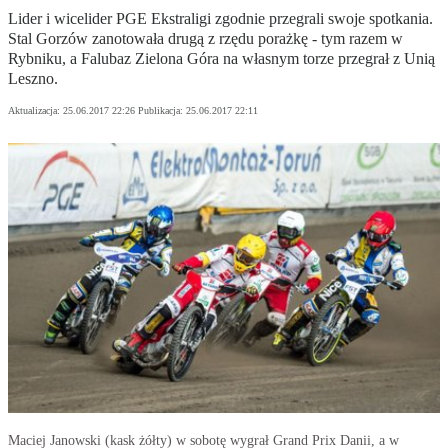
Lider i wicelider PGE Ekstraligi zgodnie przegrali swoje spotkania.
Stal Gorzów zanotowała drugą z rzędu porażkę - tym razem w
Rybniku, a Falubaz Zielona Góra na własnym torze przegrał z Unią
Leszno.
Aktualizacja:
25.06.2017 22:26
Publikacja:
25.06.2017 22:11
Maciej Janowski (kask żółty) w sobotę wygrał Grand Prix Danii, a w