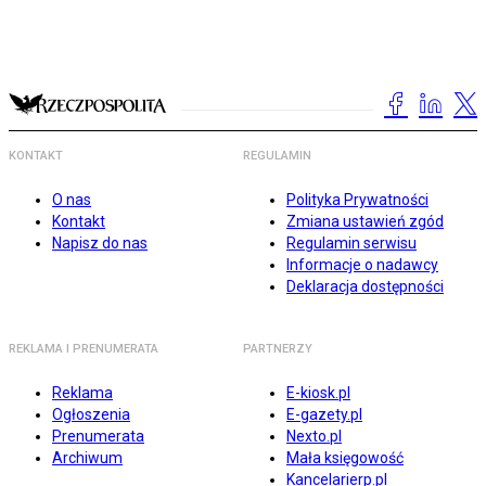
KONTAKT
REGULAMIN
O nas
Polityka Prywatności
Kontakt
Zmiana ustawień zgód
Napisz do nas
Regulamin serwisu
Informacje o nadawcy
Deklaracja dostępności
REKLAMA I PRENUMERATA
PARTNERZY
Reklama
E-kiosk.pl
Ogłoszenia
E-gazety.pl
Prenumerata
Nexto.pl
Archiwum
Mała księgowość
Kancelarierp.pl