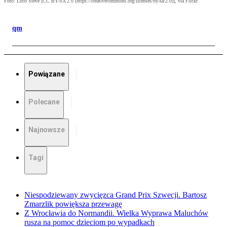
Foto: Loco Steve [CC BY-SA 2.0 (https://creativecommons.org/licenses/by-sa/2.0)], via Flickr
qm
Powiązane
Polecane
Najnowsze
Tagi
Niespodziewany zwycięzca Grand Prix Szwecji. Bartosz
Zmarzlik powiększa przewagę
Z Wrocławia do Normandii. Wielka Wyprawa Maluchów
rusza na pomoc dzieciom po wypadkach