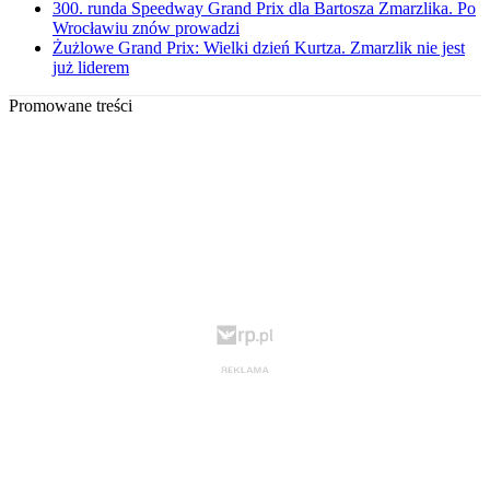
300. runda Speedway Grand Prix dla Bartosza Zmarzlika. Po
Wrocławiu znów prowadzi
Żużlowe Grand Prix: Wielki dzień Kurtza. Zmarzlik nie jest
już liderem
Promowane treści