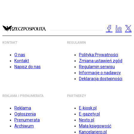
KONTAKT
REGULAMIN
O nas
Polityka Prywatności
Kontakt
Zmiana ustawień zgód
Napisz do nas
Regulamin serwisu
Informacje o nadawcy
Deklaracja dostępności
REKLAMA I PRENUMERATA
PARTNERZY
Reklama
E-kiosk.pl
Ogłoszenia
E-gazety.pl
Prenumerata
Nexto.pl
Archiwum
Mała księgowość
Kancelarierp.pl