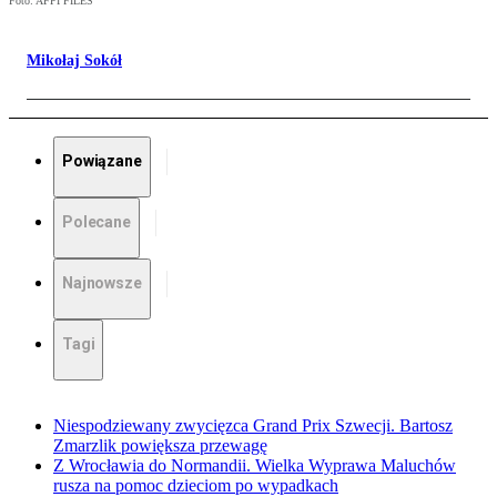
Foto: AFPI FILES
Mikołaj Sokół
Powiązane
Polecane
Najnowsze
Tagi
Niespodziewany zwycięzca Grand Prix Szwecji. Bartosz
Zmarzlik powiększa przewagę
Z Wrocławia do Normandii. Wielka Wyprawa Maluchów
rusza na pomoc dzieciom po wypadkach