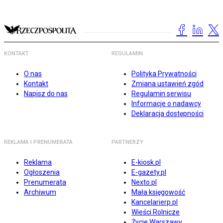
KONTAKT
REGULAMIN
O nas
Polityka Prywatności
Kontakt
Zmiana ustawień zgód
Napisz do nas
Regulamin serwisu
Informacje o nadawcy
Deklaracja dostępności
REKLAMA I PRENUMERATA
PARTNERZY
Reklama
E-kiosk.pl
Ogłoszenia
E-gazety.pl
Prenumerata
Nexto.pl
Archiwum
Mała księgowość
Kancelarierp.pl
Wieści Rolnicze
Życie Warszawy