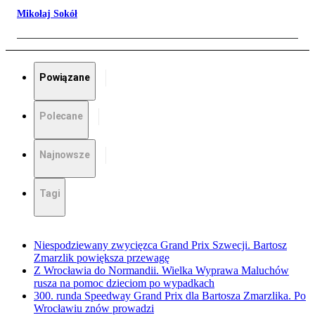
Mikołaj Sokół
Powiązane
Polecane
Najnowsze
Tagi
Niespodziewany zwycięzca Grand Prix Szwecji. Bartosz
Zmarzlik powiększa przewagę
Z Wrocławia do Normandii. Wielka Wyprawa Maluchów
rusza na pomoc dzieciom po wypadkach
300. runda Speedway Grand Prix dla Bartosza Zmarzlika. Po
Wrocławiu znów prowadzi