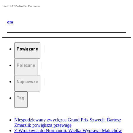
Foto: PAP/Sebastian Borowski
qm
Powiązane
Polecane
Najnowsze
Tagi
Niespodziewany zwycięzca Grand Prix Szwecji. Bartosz
Zmarzlik powiększa przewagę
Z Wrocławia do Normandii. Wielka Wyprawa Maluchów