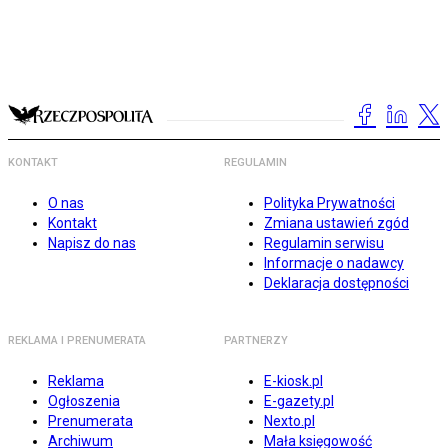
KONTAKT
REGULAMIN
O nas
Polityka Prywatności
Kontakt
Zmiana ustawień zgód
Napisz do nas
Regulamin serwisu
Informacje o nadawcy
Deklaracja dostępności
REKLAMA I PRENUMERATA
PARTNERZY
Reklama
E-kiosk.pl
Ogłoszenia
E-gazety.pl
Prenumerata
Nexto.pl
Archiwum
Mała księgowość