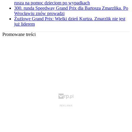
rusza na pomoc dzieciom po wypadkach
300. runda Speedway Grand Prix dla Bartosza Zmarzlika. Po
Wrocławiu znów prowadzi
Żużlowe Grand Prix: Wielki dzień Kurtza. Zmarzlik nie jest
już liderem
Promowane treści