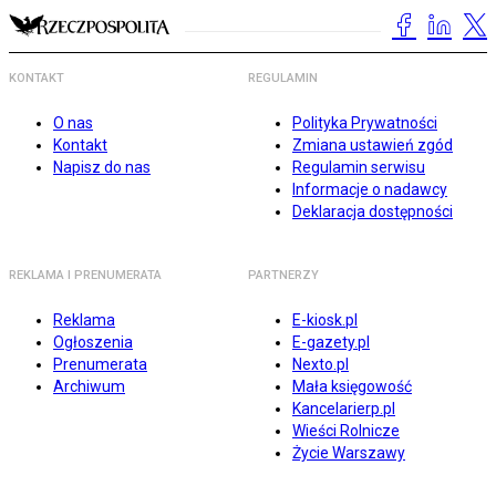
KONTAKT
REGULAMIN
O nas
Polityka Prywatności
Kontakt
Zmiana ustawień zgód
Napisz do nas
Regulamin serwisu
Informacje o nadawcy
Deklaracja dostępności
REKLAMA I PRENUMERATA
PARTNERZY
Reklama
E-kiosk.pl
Ogłoszenia
E-gazety.pl
Prenumerata
Nexto.pl
Archiwum
Mała księgowość
Kancelarierp.pl
Wieści Rolnicze
Życie Warszawy