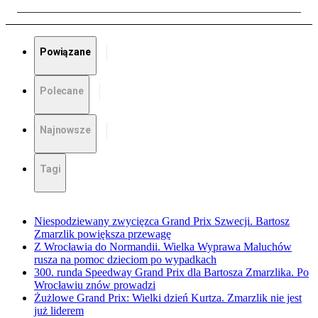
Powiązane
Polecane
Najnowsze
Tagi
Niespodziewany zwycięzca Grand Prix Szwecji. Bartosz
Zmarzlik powiększa przewagę
Z Wrocławia do Normandii. Wielka Wyprawa Maluchów
rusza na pomoc dzieciom po wypadkach
300. runda Speedway Grand Prix dla Bartosza Zmarzlika. Po
Wrocławiu znów prowadzi
Żużlowe Grand Prix: Wielki dzień Kurtza. Zmarzlik nie jest
już liderem