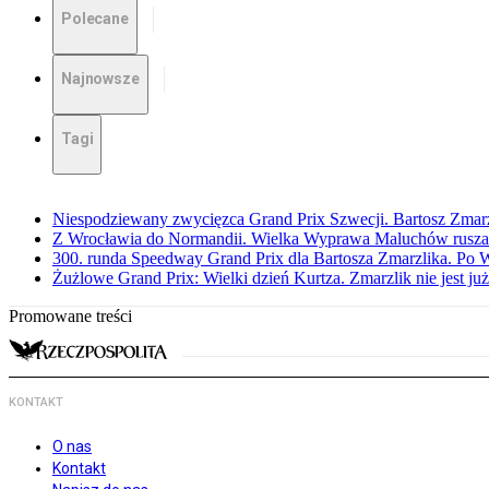
Polecane
Najnowsze
Tagi
Niespodziewany zwycięzca Grand Prix Szwecji. Bartosz Zmar
Z Wrocławia do Normandii. Wielka Wyprawa Maluchów rusza
300. runda Speedway Grand Prix dla Bartosza Zmarzlika. Po
Żużlowe Grand Prix: Wielki dzień Kurtza. Zmarzlik nie jest już
Promowane treści
KONTAKT
O nas
Kontakt