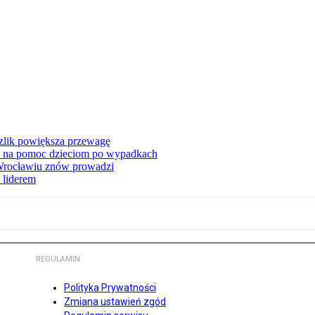
zlik powiększa przewagę
 na pomoc dzieciom po wypadkach
 Wrocławiu znów prowadzi
 liderem
REGULAMIN
Polityka Prywatności
Zmiana ustawień zgód