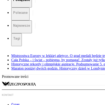
Polecane
Najnowsze
Tagi
Mistrzostwa Europy w lekkiej atletyce. O grad medali będzie t
Cała Polska – i świat – pobiegną, by pomagać. Zostały już tyl
Historyczne rekordy i olimpijskie aspiracje. Podsumowanie 5
Maraton poniżej dwóch godzin. Historyczny dzień w Londyni
Promowane treści
KONTAKT
O nas