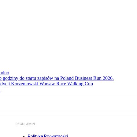
rudno
ko godziny do startu zapisów na Poland Business Run 2026.
. edycji Korzeniowski Warsaw Race Walking Cup
e
REGULAMIN
Polityka Prywatności