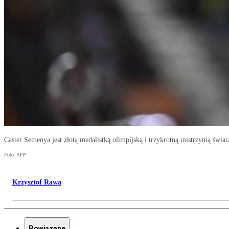
Caster Semenya jest złotą medalistką olimpijską i trzykrotną mistrzynią świa
Foto: AFP
Krzysztof Rawa
Powiązane