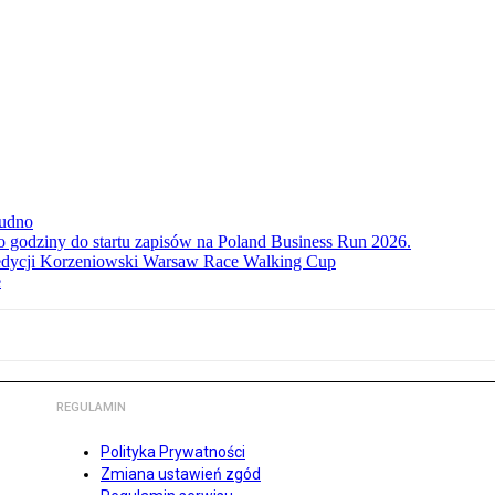
rudno
ko godziny do startu zapisów na Poland Business Run 2026.
. edycji Korzeniowski Warsaw Race Walking Cup
e
REGULAMIN
Polityka Prywatności
Zmiana ustawień zgód