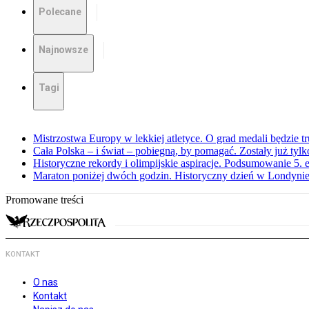
Polecane
Najnowsze
Tagi
Mistrzostwa Europy w lekkiej atletyce. O grad medali będzie t
Cała Polska – i świat – pobiegną, by pomagać. Zostały już tyl
Historyczne rekordy i olimpijskie aspiracje. Podsumowanie 5
Maraton poniżej dwóch godzin. Historyczny dzień w Londyni
Promowane treści
KONTAKT
O nas
Kontakt