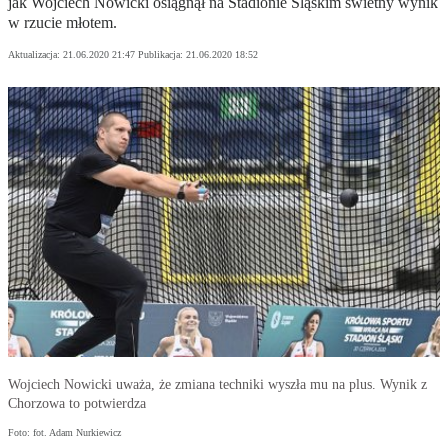
jak Wojciech Nowicki osiągnął na Stadionie Śląskim świetny wynik
w rzucie młotem.
Aktualizacja:
21.06.2020 21:47
Publikacja:
21.06.2020 18:52
Wojciech Nowicki uważa, że zmiana techniki wyszła mu na plus. Wynik z
Chorzowa to potwierdza
Foto: fot. Adam Nurkiewicz