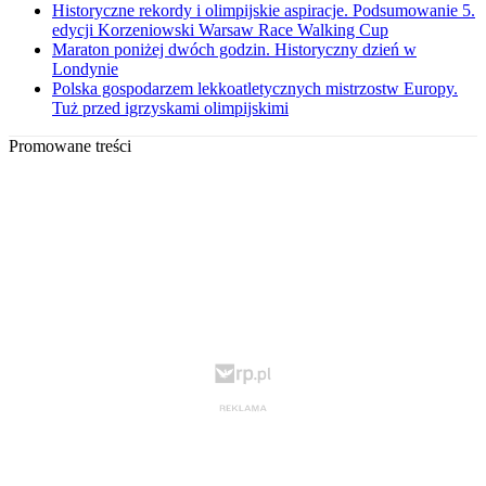
Historyczne rekordy i olimpijskie aspiracje. Podsumowanie 5.
edycji Korzeniowski Warsaw Race Walking Cup
Maraton poniżej dwóch godzin. Historyczny dzień w
Londynie
Polska gospodarzem lekkoatletycznych mistrzostw Europy.
Tuż przed igrzyskami olimpijskimi
Promowane treści