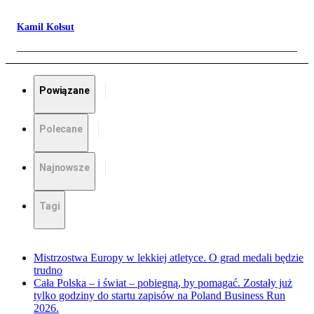
Kamil Kołsut
Powiązane
Polecane
Najnowsze
Tagi
Mistrzostwa Europy w lekkiej atletyce. O grad medali będzie
trudno
Cała Polska – i świat – pobiegną, by pomagać. Zostały już
tylko godziny do startu zapisów na Poland Business Run
2026.