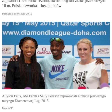
zapisano 11 rekordów sezonu, dwóch trójskoczków przekroczyło
18 m. Polska czwórka – bez punktów
Publikacja:
15.05.2015 20:10
Allyson Felix, Mo Farah i Sally Pearson zapowiadali atrakcje pierwszego
mityngu Diamentowej Ligi 2015
Foto: AFP