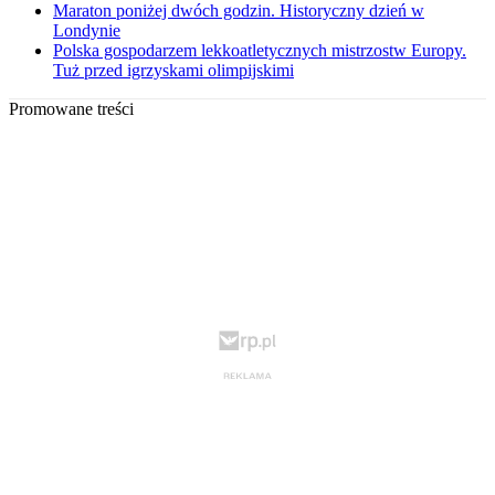
Maraton poniżej dwóch godzin. Historyczny dzień w
Londynie
Polska gospodarzem lekkoatletycznych mistrzostw Europy.
Tuż przed igrzyskami olimpijskimi
Promowane treści