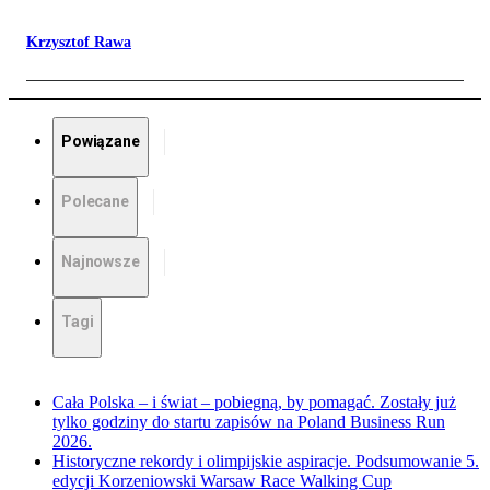
Krzysztof Rawa
Powiązane
Polecane
Najnowsze
Tagi
Cała Polska – i świat – pobiegną, by pomagać. Zostały już
tylko godziny do startu zapisów na Poland Business Run
2026.
Historyczne rekordy i olimpijskie aspiracje. Podsumowanie 5.
edycji Korzeniowski Warsaw Race Walking Cup