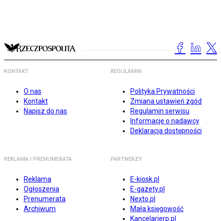
KONTAKT
REGULAMIN
O nas
Polityka Prywatności
Kontakt
Zmiana ustawień zgód
Napisz do nas
Regulamin serwisu
Informacje o nadawcy
Deklaracja dostępności
REKLAMA I PRENUMERATA
PARTNERZY
Reklama
E-kiosk.pl
Ogłoszenia
E-gazety.pl
Prenumerata
Nexto.pl
Archiwum
Mała księgowość
Kancelarierp.pl