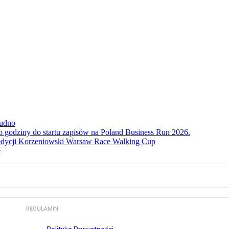
rudno
ko godziny do startu zapisów na Poland Business Run 2026.
. edycji Korzeniowski Warsaw Race Walking Cup
e
REGULAMIN