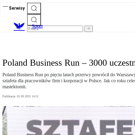
Serwisy
S
port
Poland Business Run – 3000 uczest
Poland Business Run po pięciu latach przerwy powrócił do Warszawy w
sztafeta dla pracowników firm i korporacji w Polsce. Jak co roku cel
mastektomii.
Publikacja:
01.09.2025 14:51