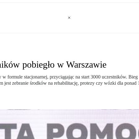
ników pobiegło w Warszawie
 formule stacjonarnej, przyciągając na start 3000 uczestników. Bieg od
em jest zebranie środków na rehabilitację, protezy czy wózki dla pona