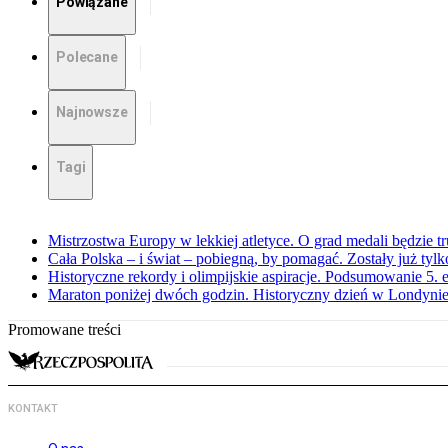
Powiązane
Polecane
Najnowsze
Tagi
Mistrzostwa Europy w lekkiej atletyce. O grad medali będzie t
Cała Polska – i świat – pobiegną, by pomagać. Zostały już tyl
Historyczne rekordy i olimpijskie aspiracje. Podsumowanie 5
Maraton poniżej dwóch godzin. Historyczny dzień w Londyni
Promowane treści
KONTAKT