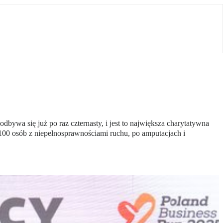
bywa się już po raz czternasty, i jest to największa charytatywna
d 100 osób z niepełnosprawnościami ruchu, po amputacjach i