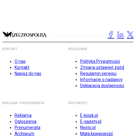
KONTAKT
REGULAMIN
O nas
Polityka Prywatności
Kontakt
Zmiana ustawień zgód
Napisz do nas
Regulamin serwisu
Informacje o nadawcy
Deklaracja dostępności
REKLAMA I PRENUMERATA
PARTNERZY
Reklama
E-kiosk.pl
Ogłoszenia
E-gazety.pl
Prenumerata
Nexto.pl
Archiwum
Mała księgowość