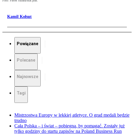
Foto: Paweł Skraba/mat.pras.
Kamil Kołsut
Powiązane
Polecane
Najnowsze
Tagi
Mistrzostwa Europy w lekkiej atletyce. O grad medali będzie
trudno
Cała Polska – i świat – pobiegną, by pomagać. Zostały już
tylko godziny do startu zapisów na Poland Business Run