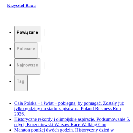
Krzysztof Rawa
Powiązane
Polecane
Najnowsze
Tagi
Cała Polska – i świat – pobiegną, by pomagać. Zostały już
tylko godziny do startu zapisów na Poland Business Run
2026.
Historyczne rekordy i olimpijskie aspiracje. Podsumowanie 5.
edycji Korzeniowski Warsaw Race Walking Cup
Maraton poniżej dwóch godzin. Historyczny dzień w