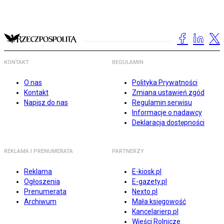
KONTAKT
REGULAMIN
O nas
Polityka Prywatności
Kontakt
Zmiana ustawień zgód
Napisz do nas
Regulamin serwisu
Informacje o nadawcy
Deklaracja dostępności
REKLAMA I PRENUMERATA
PARTNERZY
Reklama
E-kiosk.pl
Ogłoszenia
E-gazety.pl
Prenumerata
Nexto.pl
Archiwum
Mała księgowość
Kancelarierp.pl
Wieści Rolnicze