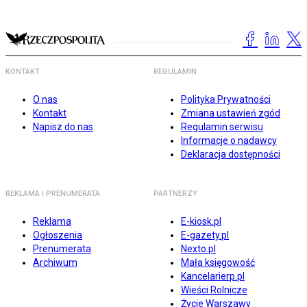
KONTAKT
REGULAMIN
O nas
Polityka Prywatności
Kontakt
Zmiana ustawień zgód
Napisz do nas
Regulamin serwisu
Informacje o nadawcy
Deklaracja dostępności
REKLAMA I PRENUMERATA
PARTNERZY
Reklama
E-kiosk.pl
Ogłoszenia
E-gazety.pl
Prenumerata
Nexto.pl
Archiwum
Mała księgowość
Kancelarierp.pl
Wieści Rolnicze
Życie Warszawy