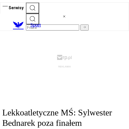
Serwisy
S
port
Lekkoatletyczne MŚ: Sylwester
Bednarek poza finałem