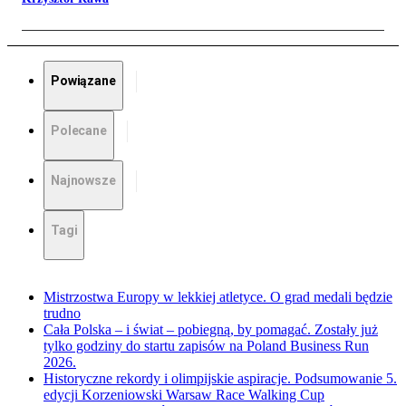
Powiązane
Polecane
Najnowsze
Tagi
Mistrzostwa Europy w lekkiej atletyce. O grad medali będzie
trudno
Cała Polska – i świat – pobiegną, by pomagać. Zostały już
tylko godziny do startu zapisów na Poland Business Run
2026.
Historyczne rekordy i olimpijskie aspiracje. Podsumowanie 5.
edycji Korzeniowski Warsaw Race Walking Cup