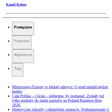
Kamil Kołsut
Powiązane
Polecane
Najnowsze
Tagi
Mistrzostwa Europy w lekkiej atletyce. O grad medali będzie
trudno
Cała Polska – i świat – pobiegną, by pomagać. Zostały już
tylko godziny do startu zapisów na Poland Business Run
2026.
Historyczne rekordy i olimpijskie aspiracje. Podsumowanie 5.