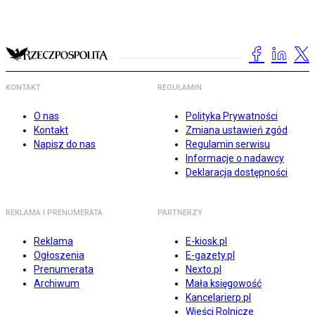
KONTAKT
REGULAMIN
O nas
Polityka Prywatności
Kontakt
Zmiana ustawień zgód
Napisz do nas
Regulamin serwisu
Informacje o nadawcy
Deklaracja dostępności
REKLAMA I PRENUMERATA
PARTNERZY
Reklama
E-kiosk.pl
Ogłoszenia
E-gazety.pl
Prenumerata
Nexto.pl
Archiwum
Mała księgowość
Kancelarierp.pl
Wieści Rolnicze