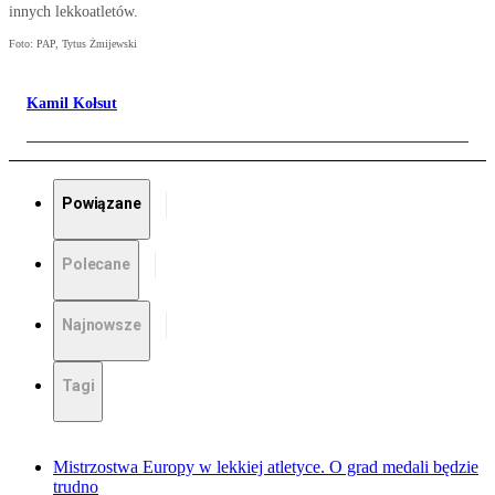
innych lekkoatletów.
Foto: PAP, Tytus Żmijewski
Kamil Kołsut
Powiązane
Polecane
Najnowsze
Tagi
Mistrzostwa Europy w lekkiej atletyce. O grad medali będzie
trudno