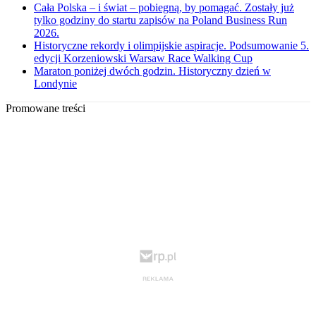
Cała Polska – i świat – pobiegną, by pomagać. Zostały już
tylko godziny do startu zapisów na Poland Business Run
2026.
Historyczne rekordy i olimpijskie aspiracje. Podsumowanie 5.
edycji Korzeniowski Warsaw Race Walking Cup
Maraton poniżej dwóch godzin. Historyczny dzień w
Londynie
Promowane treści