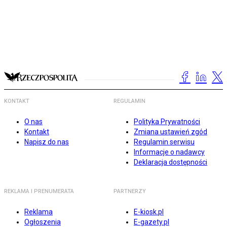
KONTAKT
REGULAMIN
O nas
Polityka Prywatności
Kontakt
Zmiana ustawień zgód
Napisz do nas
Regulamin serwisu
Informacje o nadawcy
Deklaracja dostępności
REKLAMA I PRENUMERATA
PARTNERZY
Reklama
E-kiosk.pl
Ogłoszenia
E-gazety.pl