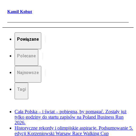
Kamil Kołsut
Powiązane
Polecane
Najnowsze
Tagi
Cała Polska – i świat – pobiegną, by pomagać. Zostały już
tylko godziny do startu zapisów na Poland Business Run
2026.
Historyczne rekordy i olimpijskie aspiracje. Podsumowanie 5.
edycji Korzeniowski Warsaw Race Walking Cup