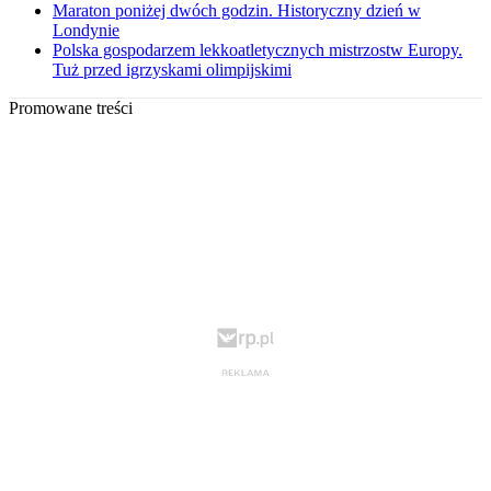
Maraton poniżej dwóch godzin. Historyczny dzień w
Londynie
Polska gospodarzem lekkoatletycznych mistrzostw Europy.
Tuż przed igrzyskami olimpijskimi
Promowane treści