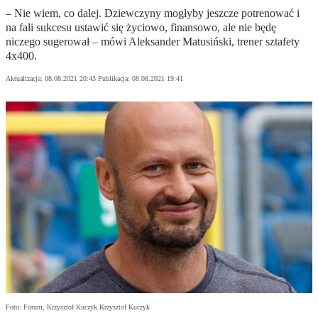
– Nie wiem, co dalej. Dziewczyny mogłyby jeszcze potrenować i
na fali sukcesu ustawić się życiowo, finansowo, ale nie będę
niczego sugerował – mówi Aleksander Matusiński, trener sztafety
4x400.
Aktualizacja:
08.08.2021 20:43
Publikacja:
08.08.2021 19:41
Foto: Forum, Krzysztof Kuczyk Krzysztof Kuczyk