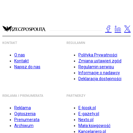
KONTAKT
REGULAMIN
O nas
Polityka Prywatności
Kontakt
Zmiana ustawień zgód
Napisz do nas
Regulamin serwisu
Informacje o nadawcy
Deklaracja dostępności
REKLAMA I PRENUMERATA
PARTNERZY
Reklama
E-kiosk.pl
Ogłoszenia
E-gazety.pl
Prenumerata
Nexto.pl
Archiwum
Mała księgowość
Kancelarierp.pl