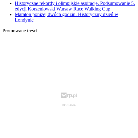
Historyczne rekordy i olimpijskie aspiracje. Podsumowanie 5.
edycji Korzeniowski Warsaw Race Walking Cup
Maraton poniżej dwóch godzin. Historyczny dzień w
Londynie
Promowane treści