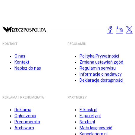
KONTAKT
REGULAMIN
O nas
Polityka Prywatności
Kontakt
Zmiana ustawień zgód
Napisz do nas
Regulamin serwisu
Informacje o nadawcy
Deklaracja dostępności
REKLAMA I PRENUMERATA
PARTNERZY
Reklama
E-kiosk.pl
Ogłoszenia
E-gazety.pl
Prenumerata
Nexto.pl
Archiwum
Mała księgowość
Kancelarierp.pl