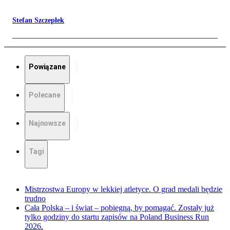
Stefan Szczepłek
Powiązane
Polecane
Najnowsze
Tagi
Mistrzostwa Europy w lekkiej atletyce. O grad medali będzie
trudno
Cała Polska – i świat – pobiegną, by pomagać. Zostały już
tylko godziny do startu zapisów na Poland Business Run
2026.