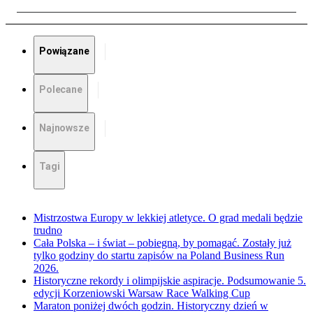
Powiązane
Polecane
Najnowsze
Tagi
Mistrzostwa Europy w lekkiej atletyce. O grad medali będzie
trudno
Cała Polska – i świat – pobiegną, by pomagać. Zostały już
tylko godziny do startu zapisów na Poland Business Run
2026.
Historyczne rekordy i olimpijskie aspiracje. Podsumowanie 5.
edycji Korzeniowski Warsaw Race Walking Cup
Maraton poniżej dwóch godzin. Historyczny dzień w