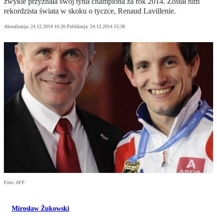
zwykle przyznała swój tytuł championa za rok 2014. Został nim
rekordzista świata w skoku o tyczce, Renaud Lavillenie.
Aktualizacja:
24.12.2014 16:26
Publikacja:
24.12.2014 15:38
Foto: AFP
Mirosław Żukowski