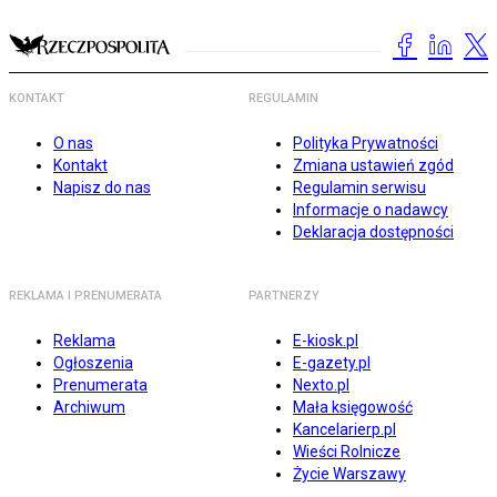
KONTAKT
REGULAMIN
O nas
Polityka Prywatności
Kontakt
Zmiana ustawień zgód
Napisz do nas
Regulamin serwisu
Informacje o nadawcy
Deklaracja dostępności
REKLAMA I PRENUMERATA
PARTNERZY
Reklama
E-kiosk.pl
Ogłoszenia
E-gazety.pl
Prenumerata
Nexto.pl
Archiwum
Mała księgowość
Kancelarierp.pl
Wieści Rolnicze
Życie Warszawy