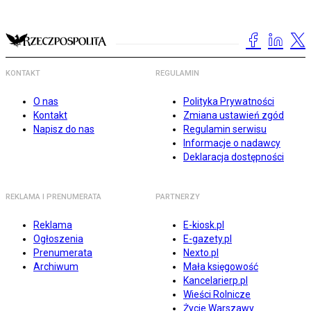
KONTAKT
REGULAMIN
O nas
Polityka Prywatności
Kontakt
Zmiana ustawień zgód
Napisz do nas
Regulamin serwisu
Informacje o nadawcy
Deklaracja dostępności
REKLAMA I PRENUMERATA
PARTNERZY
Reklama
E-kiosk.pl
Ogłoszenia
E-gazety.pl
Prenumerata
Nexto.pl
Archiwum
Mała księgowość
Kancelarierp.pl
Wieści Rolnicze
Życie Warszawy