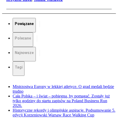
Powiązane
Polecane
Najnowsze
Tagi
Mistrzostwa Europy w lekkiej atletyce. O grad medali będzie
trudno
Cała Polska – i świat – pobiegną, by pomagać. Zostały już
tylko godziny do startu zapisów na Poland Business Run
2026.
Historyczne rekordy i olimpijskie aspiracje. Podsumowanie 5.
edycji Korzeniowski Warsaw Race Walking Cup