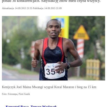
ponad 30 konkurencjach. Satysfakcję znów mieli chyba wszyscy.
Aktualizacja:
14.09.2015 21:55
Publikacja:
14.09.2015 21:09
Kenijczyk Joel Maina Mwangi wygrał Koral Maraton i bieg na 15 km
Foto: Fotorzepa, Piotr Guzik
Krzysztof Rawa
,
Tomasz Wacławek