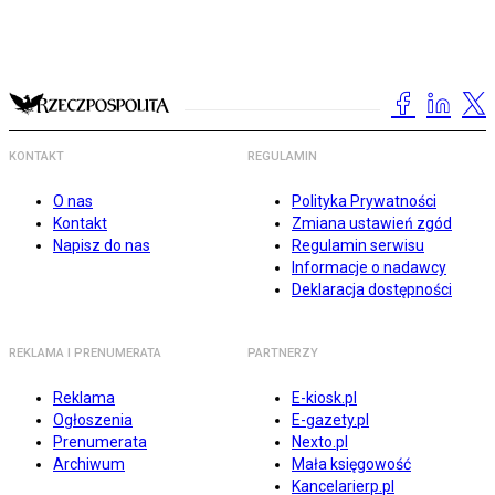
KONTAKT
REGULAMIN
O nas
Polityka Prywatności
Kontakt
Zmiana ustawień zgód
Napisz do nas
Regulamin serwisu
Informacje o nadawcy
Deklaracja dostępności
REKLAMA I PRENUMERATA
PARTNERZY
Reklama
E-kiosk.pl
Ogłoszenia
E-gazety.pl
Prenumerata
Nexto.pl
Archiwum
Mała księgowość
Kancelarierp.pl