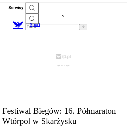
Serwisy
S
port
Festiwal Biegów: 16. Półmaraton
Wtórpol w Skarżysku