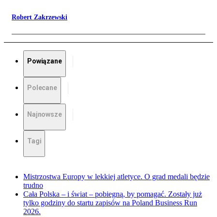
Robert Zakrzewski
Powiązane
Polecane
Najnowsze
Tagi
Mistrzostwa Europy w lekkiej atletyce. O grad medali będzie
trudno
Cała Polska – i świat – pobiegną, by pomagać. Zostały już
tylko godziny do startu zapisów na Poland Business Run
2026.