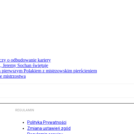
czy o odbudowanie kariery
A, Jeremy Sochan świętuje
 pierwszym Polakiem z mistrzowskim pierścieniem
e mistrzostwa
REGULAMIN
Polityka Prywatności
Zmiana ustawień zgód