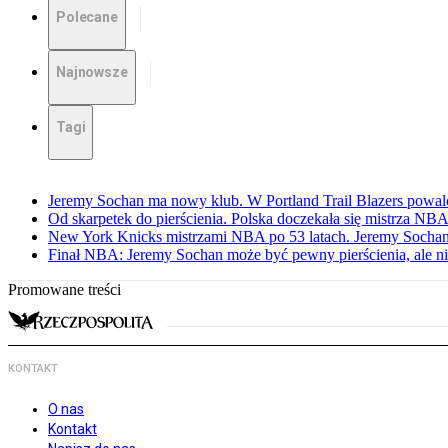
Polecane
Najnowsze
Tagi
Jeremy Sochan ma nowy klub. W Portland Trail Blazers powal
Od skarpetek do pierścienia. Polska doczekała się mistrza NB
New York Knicks mistrzami NBA po 53 latach. Jeremy Sochan
Finał NBA: Jeremy Sochan może być pewny pierścienia, ale ni
Promowane treści
KONTAKT
O nas
Kontakt