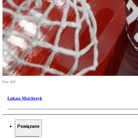
Foto: AFP
Łukasz Majchrzyk
Powiązane