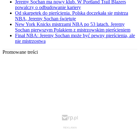
Jeremy Sochan ma nowy klub. W Portland Trail Blazers
powalczy o odbudowanie kariery
Od skarpetek do pierścienia. Polska doczekała się mistrza
NBA, Jeremy Sochan świętuje
New York Knicks mistrzami NBA po 53 latach. Jeremy
Sochan pierwszym Polakiem z mistrzowskim pierścieniem
Finał NBA: Jeremy Sochan może być pewny pierścienia, ale
nie mistrzostwa
Promowane treści