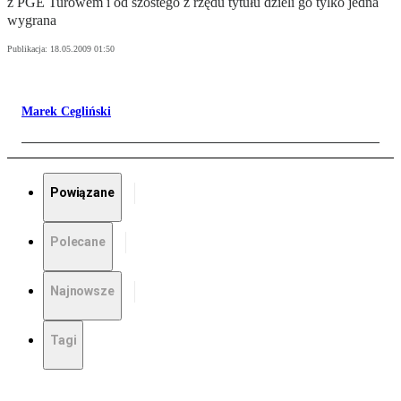
z PGE Turowem i od szóstego z rzędu tytułu dzieli go tylko jedna
wygrana
Publikacja:
18.05.2009 01:50
Marek Cegliński
Powiązane
Polecane
Najnowsze
Tagi