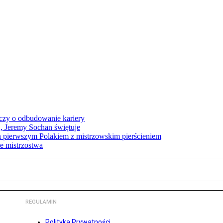
czy o odbudowanie kariery
A, Jeremy Sochan świętuje
 pierwszym Polakiem z mistrzowskim pierścieniem
e mistrzostwa
REGULAMIN
Polityka Prywatności