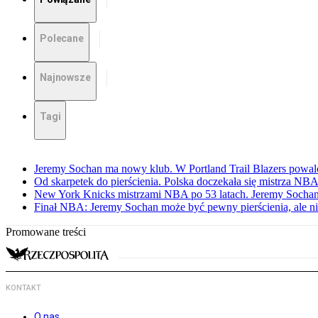
Polecane
Najnowsze
Tagi
Jeremy Sochan ma nowy klub. W Portland Trail Blazers powal
Od skarpetek do pierścienia. Polska doczekała się mistrza NB
New York Knicks mistrzami NBA po 53 latach. Jeremy Sochan
Finał NBA: Jeremy Sochan może być pewny pierścienia, ale ni
Promowane treści
KONTAKT
O nas