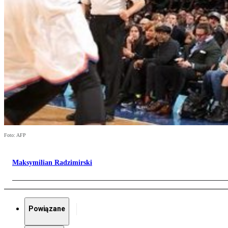
Foto: AFP
Maksymilian Radzimirski
Powiązane