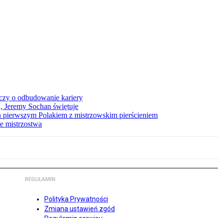
czy o odbudowanie kariery
A, Jeremy Sochan świętuje
 pierwszym Polakiem z mistrzowskim pierścieniem
e mistrzostwa
REGULAMIN
Polityka Prywatności
Zmiana ustawień zgód