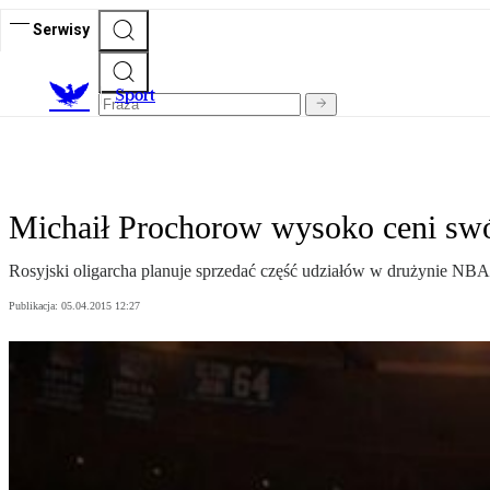
Serwisy
S
port
Michaił Prochorow wysoko ceni swó
Rosyjski oligarcha planuje sprzedać część udziałów w drużynie NBA B
Publikacja:
05.04.2015 12:27