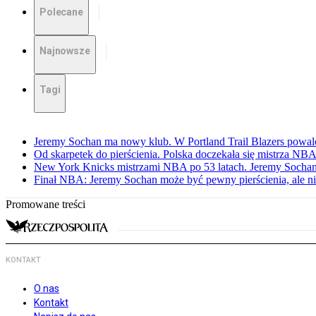
Polecane
Najnowsze
Tagi
Jeremy Sochan ma nowy klub. W Portland Trail Blazers powal
Od skarpetek do pierścienia. Polska doczekała się mistrza NB
New York Knicks mistrzami NBA po 53 latach. Jeremy Sochan
Finał NBA: Jeremy Sochan może być pewny pierścienia, ale ni
Promowane treści
KONTAKT
O nas
Kontakt